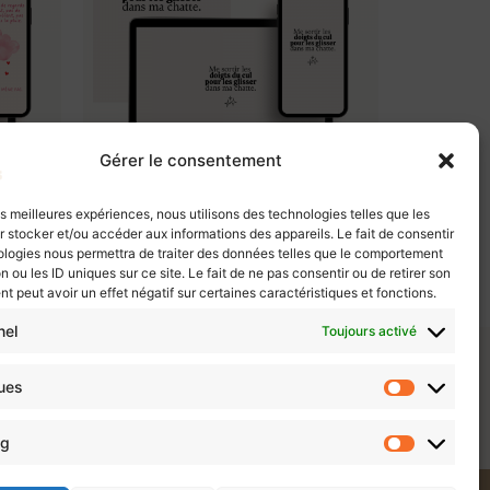
Gérer le consentement
les meilleures expériences, nous utilisons des technologies telles que les
Offre digitale Doigt
 stocker et/ou accéder aux informations des appareils. Le fait de consentir
4,99
€
ologies nous permettra de traiter des données telles que le comportement
n ou les ID uniques sur ce site. Le fait de ne pas consentir ou de retirer son
 peut avoir un effet négatif sur certaines caractéristiques et fonctions.
Ajouter au panier
nel
Toujours activé
ques
FOU RIRE ASSURÉ
ng
AIDE